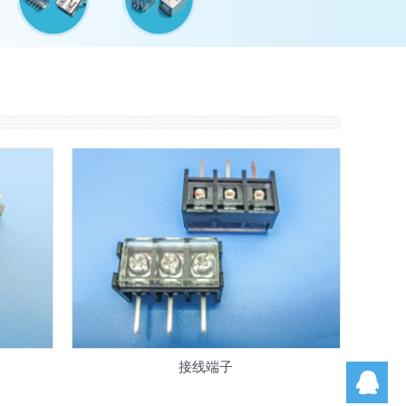
接线端子
刘
陈